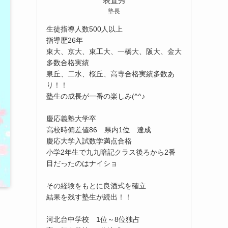
表直秀
塾長
生徒指導人数500人以上
指導歴26年
東大、京大、東工大、一橋大、阪大、金大
多数合格実績
泉丘、二水、桜丘、高専合格実績多数あ
り！！
塾生の成長が一番の楽しみ(^^♪
慶応義塾大学卒
高校時偏差値86 県内1位 達成
慶応大学入試数学満点合格
小学2年生で九九暗記クラス後ろから2番
目だったのはナイショ
その経験をもとに良酒式を確立
結果を残す塾生が続出！！
河北台中学校 1位～8位独占