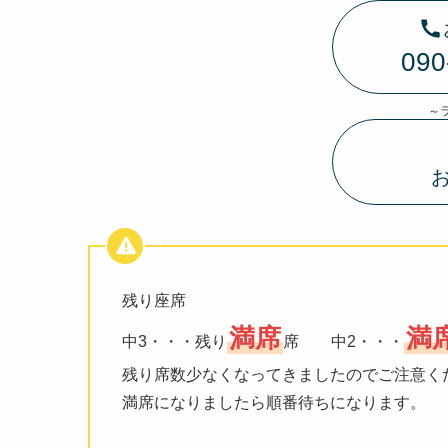
090
～
残り座席
満席
満
中3・・・残り
席 中2・・・
残り席数少なくなってきましたのでご注意く
満席になりましたら順番待ちになります。