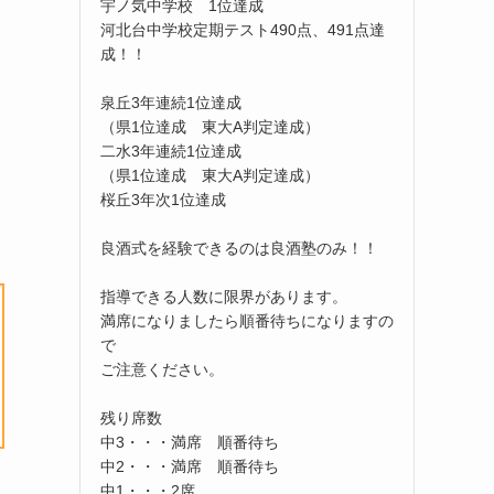
宇ノ気中学校 1位達成
河北台中学校定期テスト490点、491点達
成！！
泉丘3年連続1位達成
（県1位達成 東大A判定達成）
二水3年連続1位達成
（県1位達成 東大A判定達成）
桜丘3年次1位達成
良酒式を経験できるのは良酒塾のみ！！
指導できる人数に限界があります。
満席になりましたら順番待ちになりますの
で
ご注意ください。
残り席数
中3・・・満席 順番待ち
中2・・・満席 順番待ち
中1・・・2席