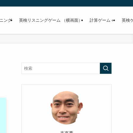
| かほく市の塾 良酒塾
ニング
英検リスニングゲーム （横画面）
計算ゲーム＋
英検