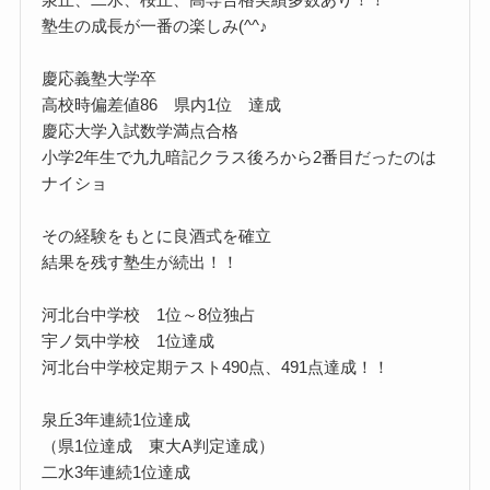
塾生の成長が一番の楽しみ(^^♪
慶応義塾大学卒
高校時偏差値86 県内1位 達成
慶応大学入試数学満点合格
小学2年生で九九暗記クラス後ろから2番目だったのは
ナイショ
その経験をもとに良酒式を確立
結果を残す塾生が続出！！
河北台中学校 1位～8位独占
宇ノ気中学校 1位達成
河北台中学校定期テスト490点、491点達成！！
泉丘3年連続1位達成
（県1位達成 東大A判定達成）
二水3年連続1位達成