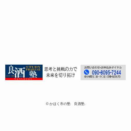
©
かほく市の塾 良酒塾.